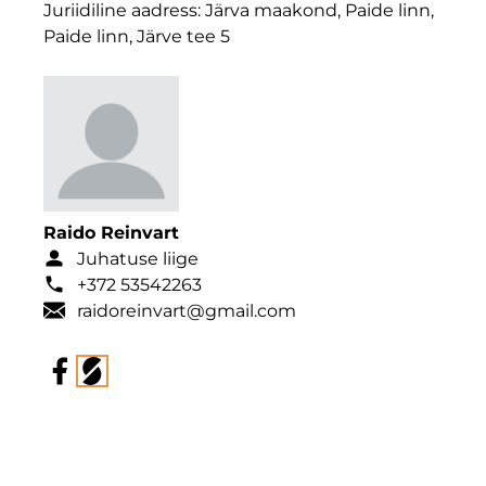
Juriidiline aadress: Järva maakond, Paide linn,
Paide linn, Järve tee 5
Raido Reinvart
Juhatuse liige
+372 53542263
raidoreinvart@gmail.com