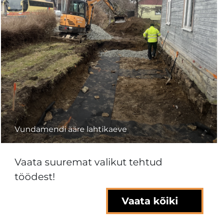
Vundamendi ääre lahtikaeve
Vaata suuremat valikut tehtud
töödest!
Vaata kõiki