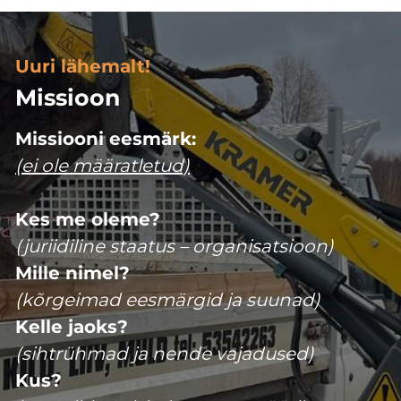
Uuri lähemalt!
Missioon
Missiooni eesmärk:
(ei ole määratletud)
Kes me oleme?
(juriidiline staatus – organisatsioon)
Mille nimel?
(kõrgeimad eesmärgid ja suunad)
Kelle jaoks?
(sihtrühmad ja nende vajadused)
Kus?