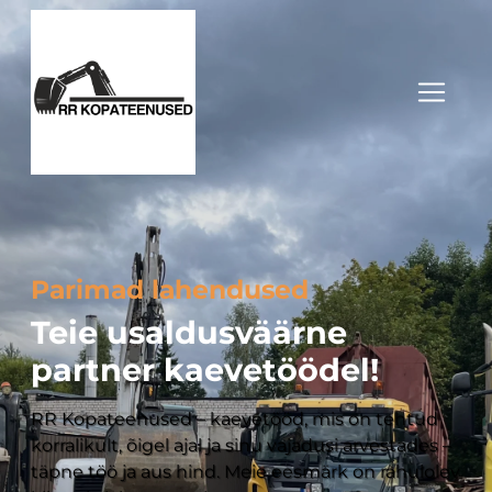
Parimad lahendused
Teie usaldusväärne
partner kaevetöödel!
RR Kopateenused – kaevetööd, mis on tehtud
korralikult, õigel ajal ja sinu vajadusi arvestades –
täpne töö ja aus hind. Meie eesmärk on rahulolev