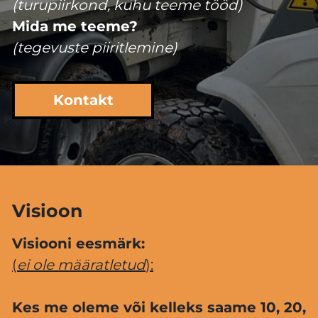
(turupiirkond, kuhu teeme tööd)
Mida me teeme?
(tegevuste piiritlemine)
Kontakt
Visioon
Visiooni eesmärk:
(
ei ole määratletud
):
Kes me oleme või kelleks saame 10, 20,